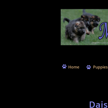

Home
Puppies

Dai