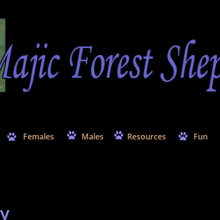


Females
Males
Resources
Fun


sy